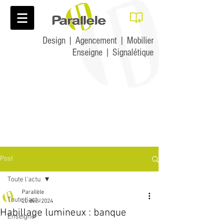
Design | Agencement | Mobilier
Enseigne | Signalétique
Post
Toute l'actu
Parallèle
Toute l'actu
20 déc. 2024
Habillage lumineux : banque
Enseigne