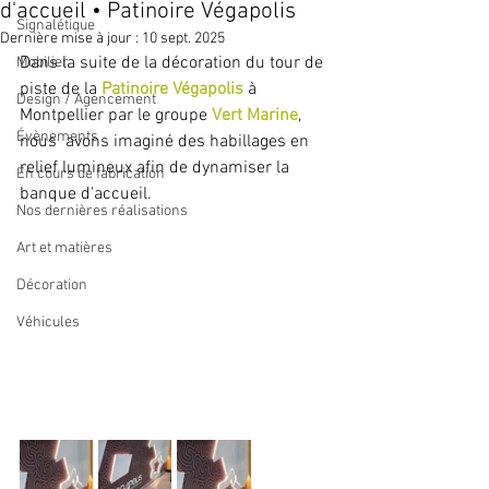
d'accueil • Patinoire Végapolis
Signalétique
Dernière mise à jour :
10 sept. 2025
Dans la suite de la décoration du tour de 
Mobilier
piste de la 
Patinoire Végapolis
 à 
Design / Agencement
Montpellier par le groupe 
Vert Marine
, 
Évènements
nous  avons imaginé des habillages en 
relief lumineux afin de dynamiser la 
En cours de fabrication
banque d'accueil.
Nos dernières réalisations
Art et matières
Décoration
Véhicules