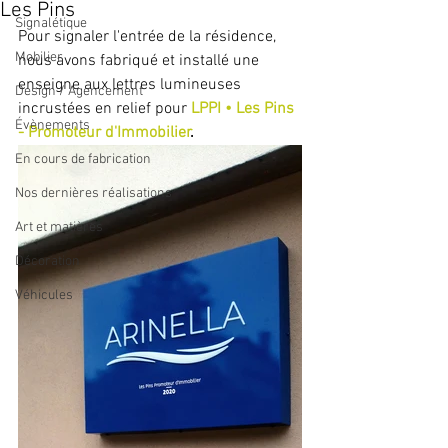
Les Pins
Signalétique
Pour signaler l'entrée de la résidence, 
Mobilier
nous avons fabriqué et installé une 
enseigne aux lettres lumineuses 
Design / Agencement
incrustées en relief pour
LPPI • Les Pins 
Évènements
- Promoteur d'Immobilier
.
En cours de fabrication
Nos dernières réalisations
Art et matières
Décoration
Véhicules