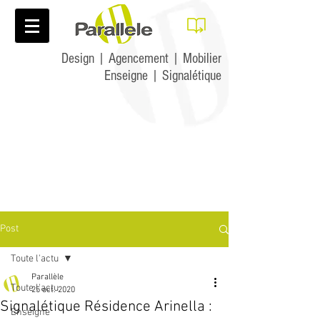
Design | Agencement | Mobilier
Enseigne | Signalétique
Post
Toute l'actu
Parallèle
Toute l'actu
25 oct. 2020
Signalétique Résidence Arinella :
Enseigne