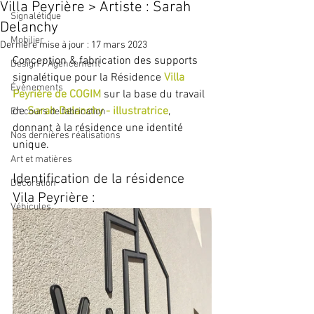
Villa Peyrière > Artiste : Sarah
Signalétique
Delanchy
Mobilier
Dernière mise à jour :
17 mars 2023
Conception & fabrication des supports 
Design / Agencement
signalétique pour la Résidence
Villa 
Évènements
Peyrière de COGIM
 sur la base du travail 
de 
Sarah Delanchy - illustratrice
, 
En cours de fabrication
donnant à la résidence une identité 
Nos dernières réalisations
unique.
Art et matières
Identification de la résidence 
Décoration
Vila Peyrière :
Véhicules