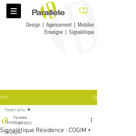
Design | Agencement | Mobilier
Enseigne | Signalétique
Post
Toute l'actu
Parallèle
Toute l'actu
12 juil. 2022
Signalétique Résidence : COGIM •
Enseigne