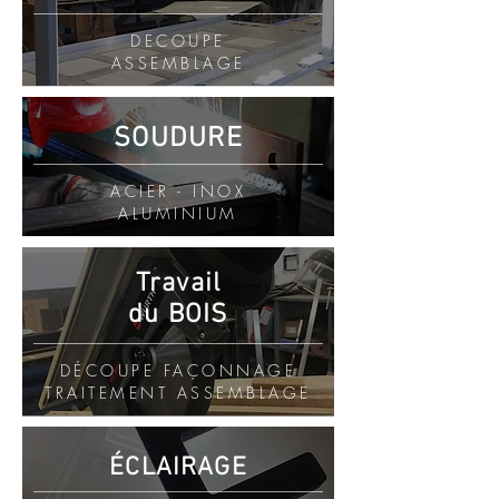
DECOUPE
ASSEMBLAGE
SOUDURE
ACIER - INOX
ALUMINIUM
Travail
du BOIS
DÉCOUPE FAÇONNAGE
TRAITEMENT ASSEMBLAGE
ÉCLAIRAGE