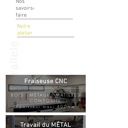
Nos
savoirs-
faire
Notre
atelier
Parallele
Fraiseuse CNC
BOIS - MÉTAUX - MATIÈRES
COMPOSITE
Epaisseur maxi 400mm
Travail du MÉTAL