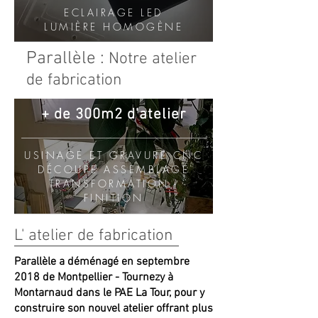
ECLAIRAGE LED
LUMIÈRE HOMOGÈNE
Parallèle :
Notre atelier
de fabrication
+ de 300m2 d'atelier
USINAGE ET GRAVURE CNC
DÉCOUPE ASSEMBLAGE
TRANSFORMATION -
FINITION
L' atelier de fabrication
Parallèle a déménagé en septembre
2018 de Montpellier - Tournezy à
Montarnaud dans le PAE La Tour, pour y
construire son nouvel atelier offrant plus