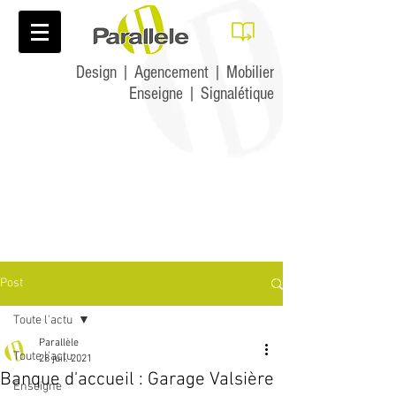
Design | Agencement | Mobilier
Enseigne | Signalétique
Post
Toute l'actu
Parallèle
Toute l'actu
28 juil. 2021
Banque d'accueil : Garage Valsière
Enseigne