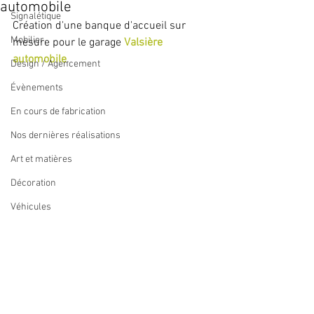
automobile
Signalétique
Création d'une banque d'accueil sur 
Mobilier
mesure pour le garage 
Valsière 
automobile
.
Design / Agencement
Évènements
En cours de fabrication
Nos dernières réalisations
Art et matières
Décoration
Véhicules