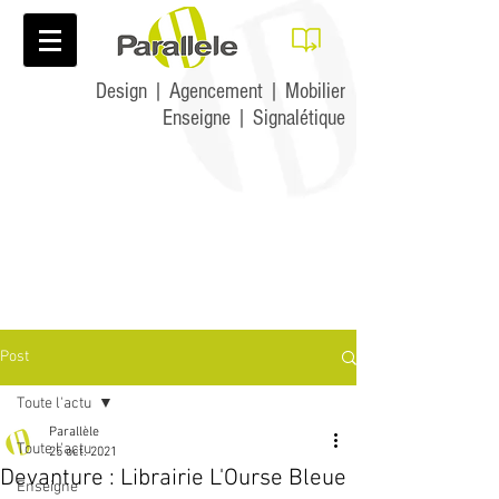
Design | Agencement | Mobilier
Enseigne | Signalétique
Post
Toute l'actu
Parallèle
Toute l'actu
25 oct. 2021
Devanture : Librairie L'Ourse Bleue
Enseigne