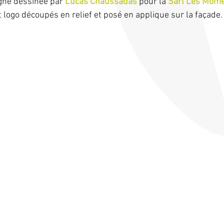
igne dessinée par 
Lucas Chaussadas
 pour la 
Sarl Les Môm
t logo découpés en relief et posé en applique sur la façade.