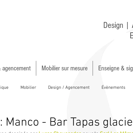
Design | 
E
& agencement
Mobilier sur mesure
Enseigne & sig
tique
Mobilier
Design / Agencement
Évènements
rt et matières
Décoration
Véhicules
: Manco - Bar Tapas glacie