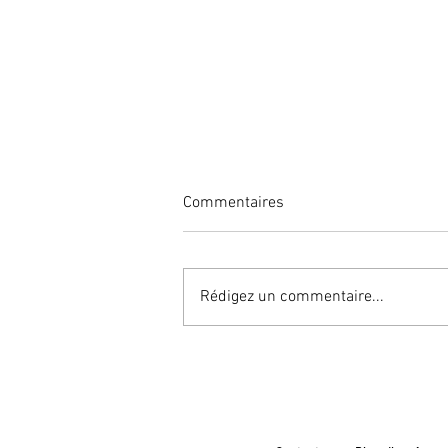
Commentaires
Rédigez un commentaire...
Agencement Hall d'accueil :
EDACS Montpellier
Étude & Co