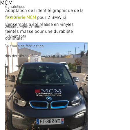
MCM
Signalétique
Adaptation de l'identité graphique de la 
Mobilier
marbrerie MCM
 pour 2 BMW i3.
L'ensemble a été réalisé en vinyles 
Design / Agencement
teintés masse pour une durabilité 
Évènements
optimale.
En cours de fabrication
Nos dernières réalisations
Art et matières
Décoration
Véhicules