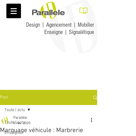
Design | Agencement | Mobilier
Enseigne | Signalétique
Post
Toute l'actu
Parallèle
Toute l'actu
5 nov. 2020
Marquage véhicule : Marbrerie
Enseigne