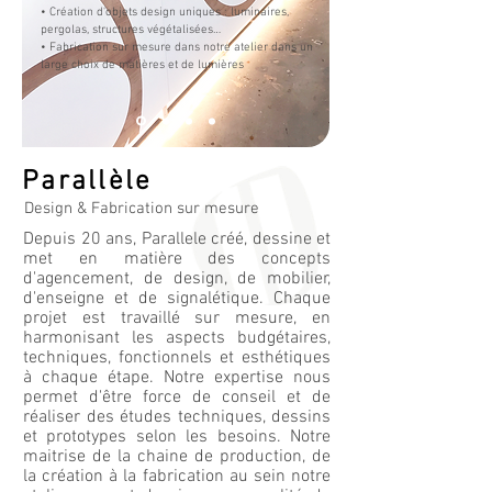
• Création d'objets design uniques : luminaires,
pergolas, structures végétalisées
…
•
Fabrication
sur mesure dans notre atelier dans un
large choix de matières
et de lumières
Parallèle
Design & Fabrication sur mesure
Depuis 20 ans, Parallele créé, dessine et
met en matière des concepts
d'agencement, de design, de mobilier,
d'enseigne et de signalétique. Chaque
projet est travaillé sur mesure, en
harmonisant les aspects budgétaires,
techniques, fonctionnels et esthétiques
à chaque étape. Notre expertise nous
permet d'être force de conseil et de
réaliser des études techniques, dessins
et prototypes selon les besoins. Notre
maitrise de la chaine de production, de
la création à la fabrication au sein notre