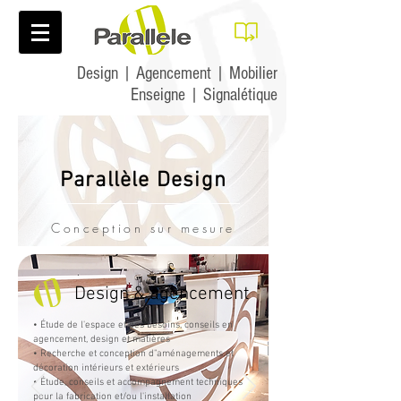
Design | Agencement | Mobilier
Enseigne | Signalétique
Parallèle Design
Conception sur mesure
Design & agencement
• Étude de l'espace et des besoins,
conseils en
agencement, design et matières
• Recherche et conception d"aménagements et
décoration intérieurs et extérieurs
• Étude, conseils et accompagnement techniques
pour la fabrication et/ou l'installation