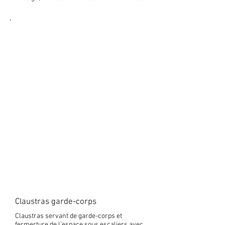
Claustras garde-corps
Claustras servant de garde-corps et
fermerture de l'espace sous escaliers avec